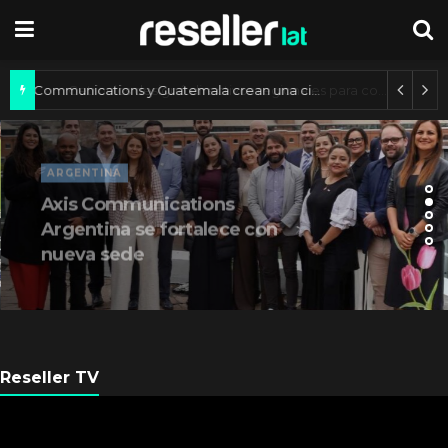
Axis Communications y Guatemala crean una ciudad inteligente
ARGENTINA
Axis Communications
Argentina se fortalece con
nueva sede
Reseller TV