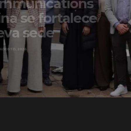
ons
lece