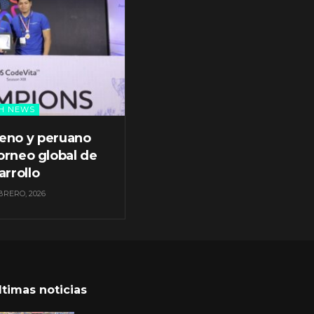
H NEWS
leno y peruano
orneo global de
arrollo
BRERO, 2026
ltimas noticias