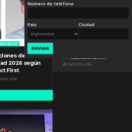
Número de teléfono
Pais
Ciudad
ES NOTICIA
Axis Communications y
Guatemala crean una
NDENCIA
ENVIAR
ciudad inteligente
ciones de
POR
REDACCIÓN LATAM
dad 2026 según
3 AGOSTO, 2026
ct First
NERO, 2026