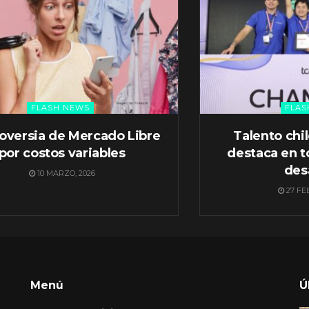
FLASH NEWS
FLAS
oversia de Mercado Libre
Talento chi
por costos variables
destaca en t
des
10 MARZO, 2026
27 FE
Menú
Ú