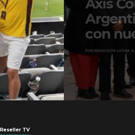
Axis Communicati
Argentina se forta
con nueva sede
POR
REDACCIÓN LATAM
6 AGOSTO, 2026
Reseller TV