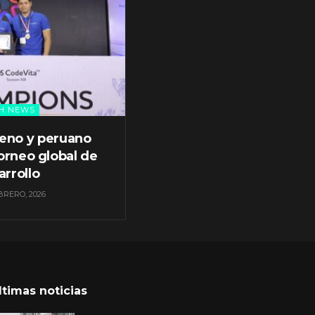
H NEWS
leno y peruano
orneo global de
arrollo
BRERO, 2026
ltimas noticias