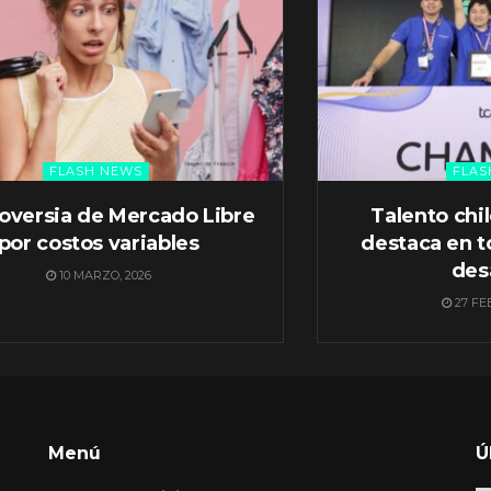
FLASH NEWS
FLAS
oversia de Mercado Libre
Talento chi
por costos variables
destaca en t
des
10 MARZO, 2026
27 FE
Menú
Ú