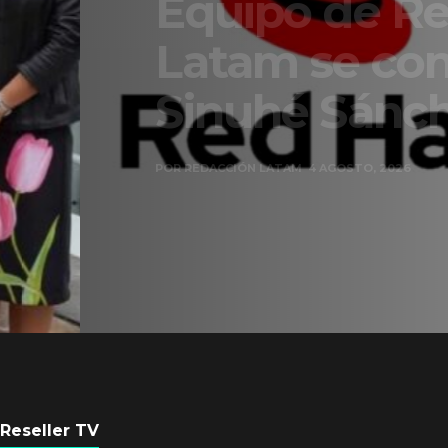
Equipo de Red Ha
Latam se consolid
Sinuhé Sánchez
POR
REDACCIÓN LATAM
4 AGOSTO, 2026
Reseller TV