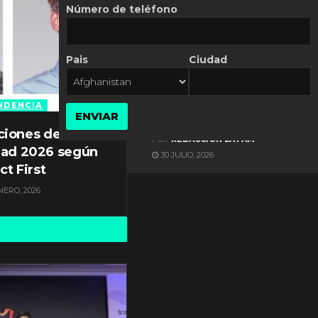
Número de teléfono
Pais
Ciudad
ES NOTICIA
Automatización de las
Pymes depende del
NDENCIA
ENVIAR
conocimiento
ciones de
POR
REDACCIÓN LATAM
dad 2026 según
30 JULIO, 2026
ct First
NERO, 2026