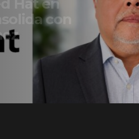
t en
a con