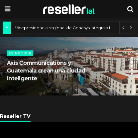
Vicepresidencia regional de Genesys integra a Lucimary Henrique
ES NOTICIA
Axis Communications y
Guatemala crean una ciudad
inteligente
Reseller TV