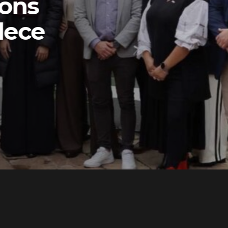
ons
lece