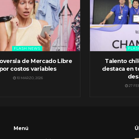
FLASH NEWS
FLAS
oversia de Mercado Libre
Talento chi
por costos variables
destaca en t
des
10 MARZO, 2026
27 FE
Menú
Ú