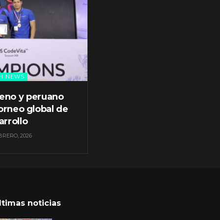
H NEWS
leno y peruano
orneo global de
arrollo
BRERO, 2026
ltimas noticias