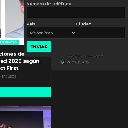
Número de teléfono
Pais
Ciudad
ES NOTICIA
Axis Communications y
Guatemala crean una
NDENCIA
ENVIAR
ciudad inteligente
ciones de
POR
REDACCIÓN LATAM
dad 2026 según
3 AGOSTO, 2026
ct First
NERO, 2026