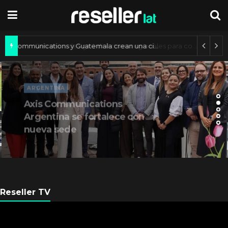
Axis Communications y Guatemala crean una ciudad inteligente
ARGENTINA
Axis Communications
Argentina se fortalece con
nueva sede
Reseller TV