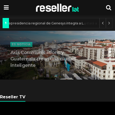
Vicepresidencia regional de Genesys integra a Lucimary Henrique
ES NOTICIA
Axis Communications y
Guatemala crean una ciudad
inteligente
Reseller TV