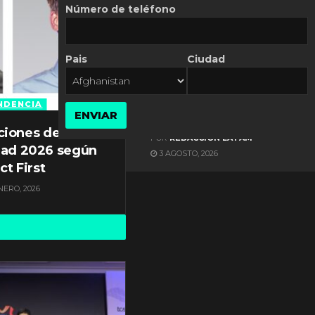
Número de teléfono
Pais
Ciudad
ES NOTICIA
Axis Communications y
Guatemala crean una
NDENCIA
ENVIAR
ciudad inteligente
ciones de
POR
REDACCIÓN LATAM
dad 2026 según
3 AGOSTO, 2026
ct First
NERO, 2026