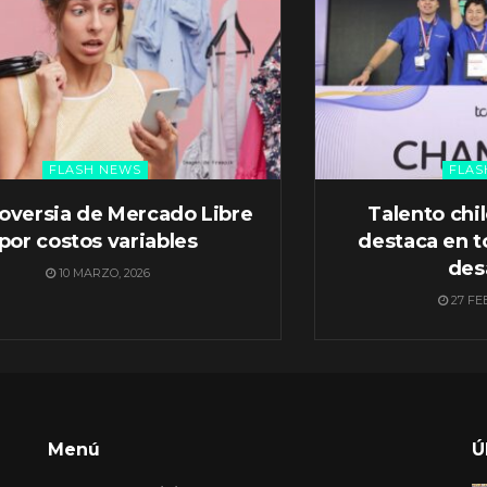
FLASH NEWS
FLAS
oversia de Mercado Libre
Talento chi
por costos variables
destaca en t
des
10 MARZO, 2026
27 FE
Menú
Ú