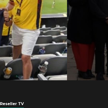
Axis Communicati
Argentina se forta
con nueva sede
POR
REDACCIÓN LATAM
6 AGOSTO, 2026
Reseller TV