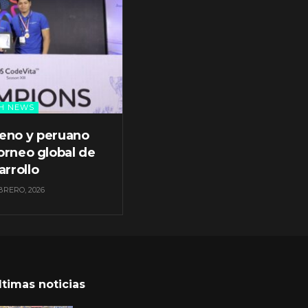
H NEWS
leno y peruano
orneo global de
arrollo
BRERO, 2026
ltimas noticias