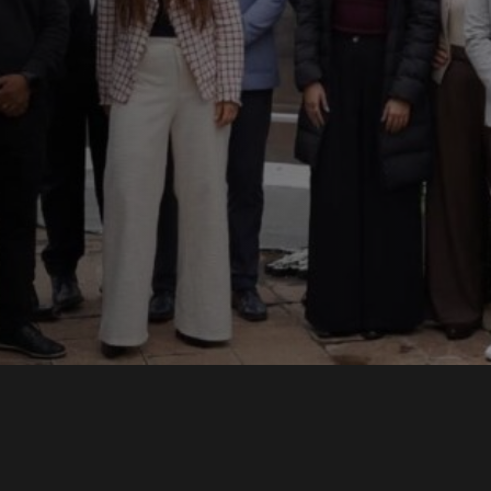
ons
lece