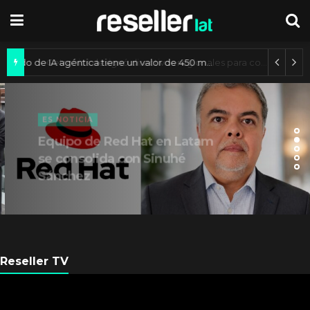
Mercado de IA agéntica tiene un valor de 450 mil millones de dólares
ES NOTICIA
Equipo de Red Hat en Latam
se consolida con Sinuhé
Sánchez
Reseller TV