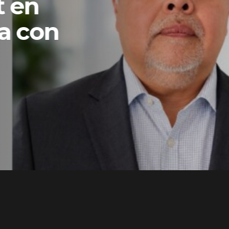
t en
a con