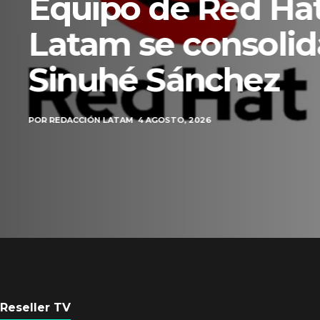
Equipo de Red Ha
Latam se consolid
Sinuhé Sánchez
POR
REDACCIÓN LATAM
4 AGOSTO, 2026
Reseller TV