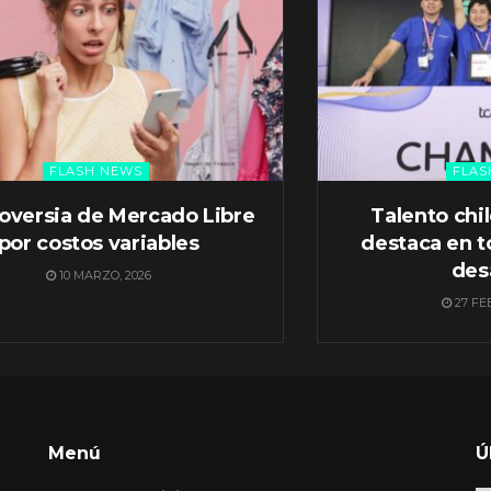
FLASH NEWS
FLAS
oversia de Mercado Libre
Talento chi
por costos variables
destaca en t
des
10 MARZO, 2026
27 FE
Menú
Ú