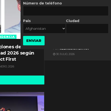
Número de teléfono
Pais
Ciudad
ES NOTICIA
Automatización de las
Pymes depende del
NDENCIA
ENVIAR
conocimiento
ciones de
POR
REDACCIÓN LATAM
dad 2026 según
30 JULIO, 2026
ct First
NERO, 2026