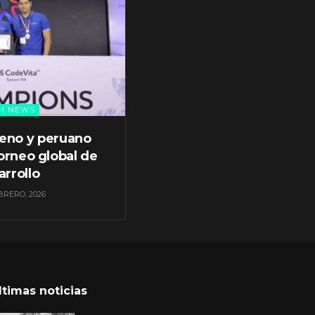
H NEWS
leno y peruano
orneo global de
arrollo
BRERO, 2026
ltimas noticias