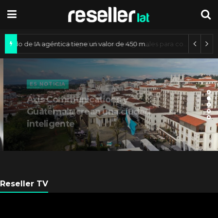
Mercado de IA agéntica tiene un valor de 450 mil millones de dólares
ES NOTICIA
Axis Communications y
Guatemala crean una ciudad
inteligente
Reseller TV