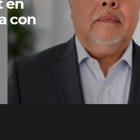
t en
a con