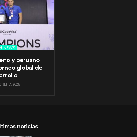
H NEWS
leno y peruano
orneo global de
arrollo
BRERO, 2026
ltimas noticias