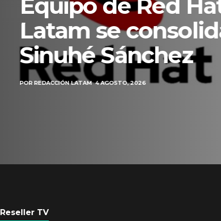
Equipo de Red Ha
Latam se consolid
Sinuhé Sánchez
POR
REDACCIÓN LATAM
4 AGOSTO, 2026
Reseller TV