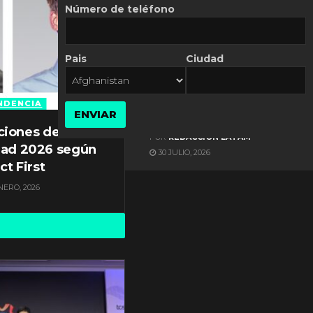
Número de teléfono
Pais
Ciudad
ES NOTICIA
Automatización de las
Pymes depende del
NDENCIA
ENVIAR
conocimiento
ciones de
POR
REDACCIÓN LATAM
dad 2026 según
30 JULIO, 2026
ct First
NERO, 2026