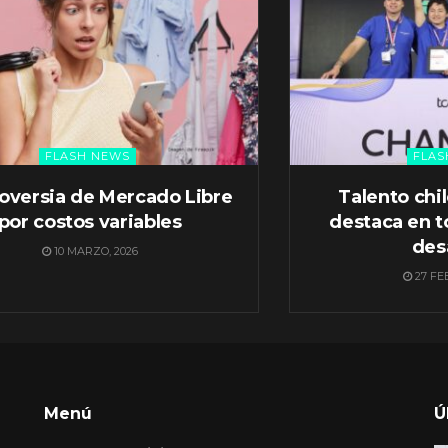
FLASH NEWS
FLAS
oversia de Mercado Libre
Talento chi
por costos variables
destaca en t
des
10 MARZO, 2026
27 FE
Menú
Ú