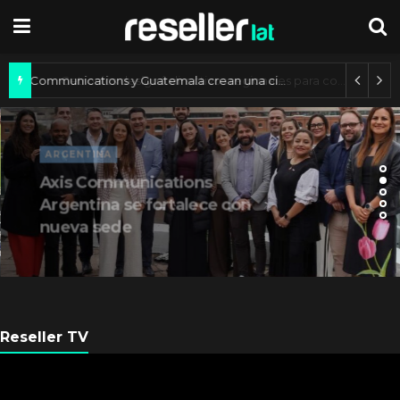
Axis Communications y Guatemala crean una ciudad inteligente
ARGENTINA
Axis Communications
Argentina se fortalece con
nueva sede
Reseller TV