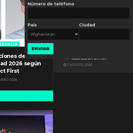
Número de teléfono
Pais
Ciudad
ES NOTICIA
Axis Communications y
Guatemala crean una
NDENCIA
ENVIAR
ciudad inteligente
ciones de
POR
REDACCIÓN LATAM
dad 2026 según
3 AGOSTO, 2026
ct First
NERO, 2026