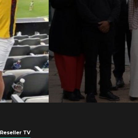
Axis Communicati
Argentina se forta
con nueva sede
POR
REDACCIÓN LATAM
6 AGOSTO, 2026
Reseller TV