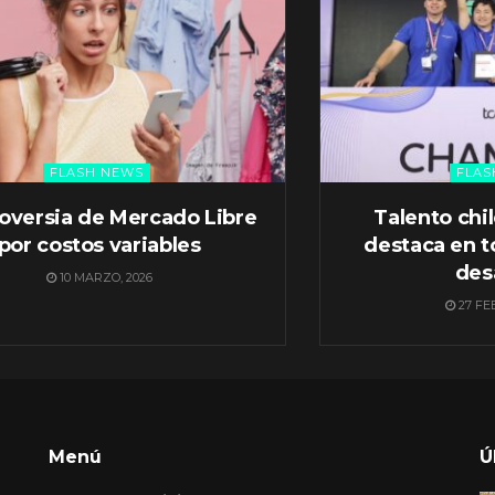
FLASH NEWS
FLAS
oversia de Mercado Libre
Talento chi
por costos variables
destaca en t
des
10 MARZO, 2026
27 FE
Menú
Ú