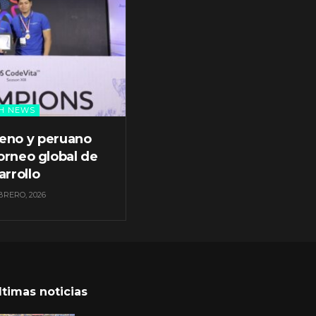
H NEWS
leno y peruano
orneo global de
arrollo
BRERO, 2026
ltimas noticias