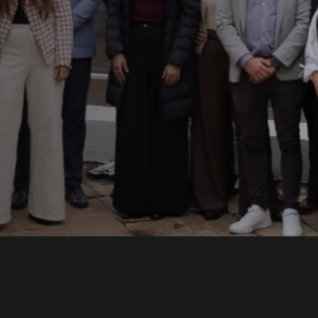
ons
lece