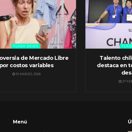
FLASH NEWS
FLAS
oversia de Mercado Libre
Talento chi
por costos variables
destaca en t
des
10 MARZO, 2026
27 FE
Menú
Ú