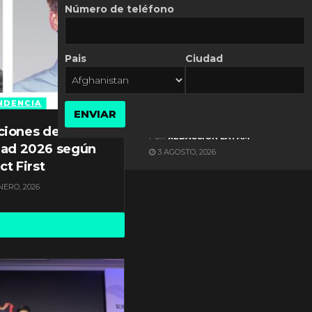
Número de teléfono
Pais
Ciudad
ES NOTICIA
Axis Communications y
Guatemala crean una
NDENCIA
ENVIAR
ciudad inteligente
ciones de
POR
REDACCIÓN LATAM
dad 2026 según
3 AGOSTO, 2026
ct First
NERO, 2026