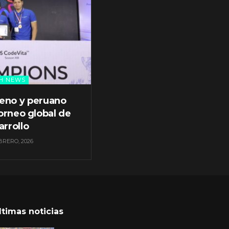
H NEWS
leno y peruano
orneo global de
arrollo
BRERO, 2026
ltimas noticias