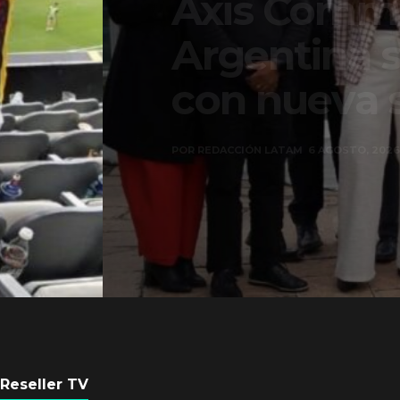
Axis Communicati
Argentina se forta
con nueva sede
POR
REDACCIÓN LATAM
6 AGOSTO, 2026
Reseller TV