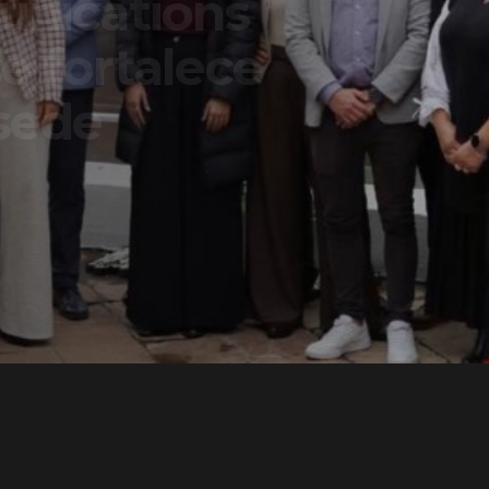
ons
lece