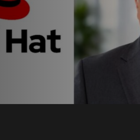
t en
a con