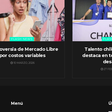
FLASH NEWS
FLAS
oversia de Mercado Libre
Talento chi
por costos variables
destaca en t
des
10 MARZO, 2026
27 FE
Menú
Ú