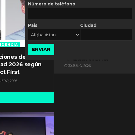
Número de teléfono
Pais
Ciudad
ES NOTICIA
Automatización de las
Pymes depende del
NDENCIA
ENVIAR
conocimiento
ciones de
POR
REDACCIÓN LATAM
dad 2026 según
30 JULIO, 2026
ct First
NERO, 2026