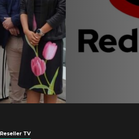
Equipo de Red Ha
Latam se consolid
Sinuhé Sánchez
POR
REDACCIÓN LATAM
4 AGOSTO, 2026
Reseller TV