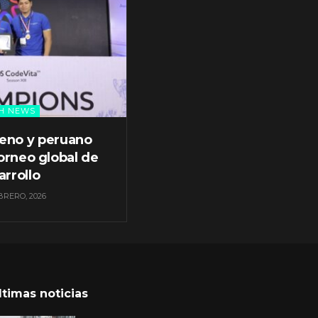
H NEWS
leno y peruano
orneo global de
arrollo
BRERO, 2026
ltimas noticias