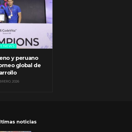
H NEWS
leno y peruano
orneo global de
arrollo
BRERO, 2026
ltimas noticias