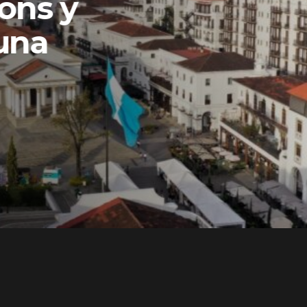
ons y
una