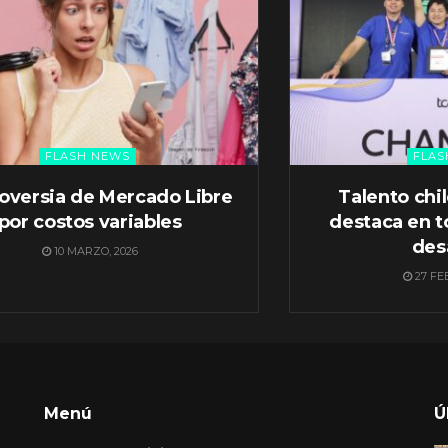
FLASH NEWS
FLAS
oversia de Mercado Libre
Talento chi
por costos variables
destaca en t
des
10 MARZO, 2026
27 FE
Menú
Ú