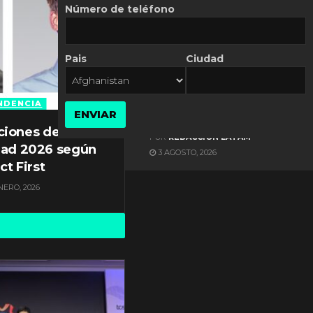
Número de teléfono
Pais
Ciudad
ES NOTICIA
Axis Communications y
Guatemala crean una
NDENCIA
ENVIAR
ciudad inteligente
ciones de
POR
REDACCIÓN LATAM
dad 2026 según
3 AGOSTO, 2026
ct First
NERO, 2026