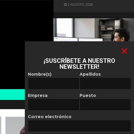
3 AGOSTO, 2026
¡SUSCRÍBETE A NUESTRO
NEWSLETTER!
ES NOTICIA
Nombre(s)
Apellidos
Automatización de las
Pymes depende del
conocimiento
Empresa
Puesto
POR
REDACCIÓN LATAM
30 JULIO, 2026
Correo electrónico