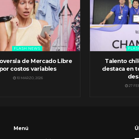
FLASH NEWS
FLAS
oversia de Mercado Libre
Talento chi
por costos variables
destaca en t
des
10 MARZO, 2026
27 FE
Menú
Ú