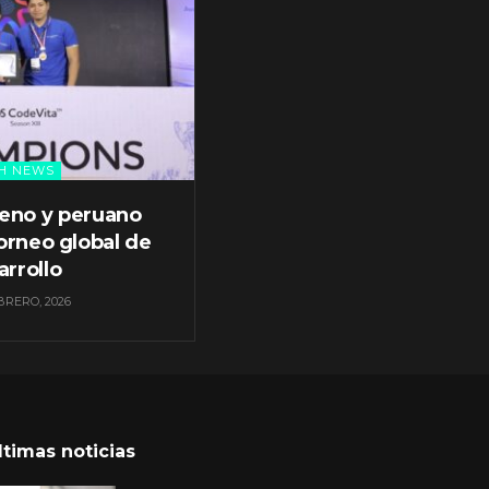
H NEWS
leno y peruano
orneo global de
arrollo
BRERO, 2026
ltimas noticias