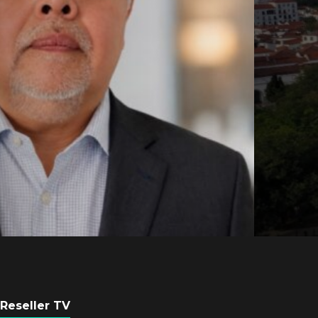
Axis Communicati
Guatemala crean 
ciudad inteligente
POR
REDACCIÓN LATAM
3 AGOSTO, 2026
Reseller TV