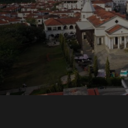
ons y
una