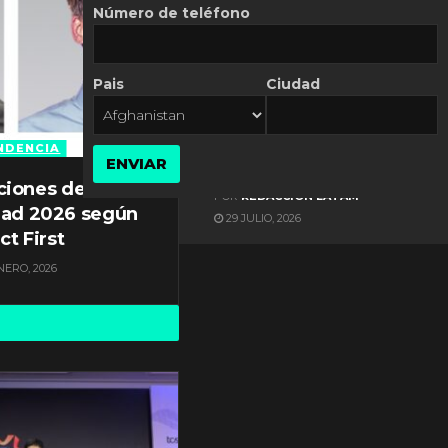
Número de teléfono
Pais
Ciudad
ES NOTICIA
Gestión documental en
Latinoamérica enfrenta
NDENCIA
ENVIAR
diversos desafíos
ciones de
POR
REDACCIÓN LATAM
dad 2026 según
29 JULIO, 2026
ct First
NERO, 2026