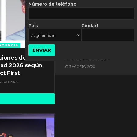
Número de teléfono
Pais
Ciudad
ES NOTICIA
Axis Communications y
Guatemala crean una
NDENCIA
ENVIAR
ciudad inteligente
ciones de
POR
REDACCIÓN LATAM
dad 2026 según
3 AGOSTO, 2026
ct First
NERO, 2026