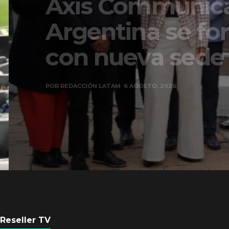
Axis Communicati
Argentina se forta
con nueva sede
POR
REDACCIÓN LATAM
6 AGOSTO, 2026
Reseller TV