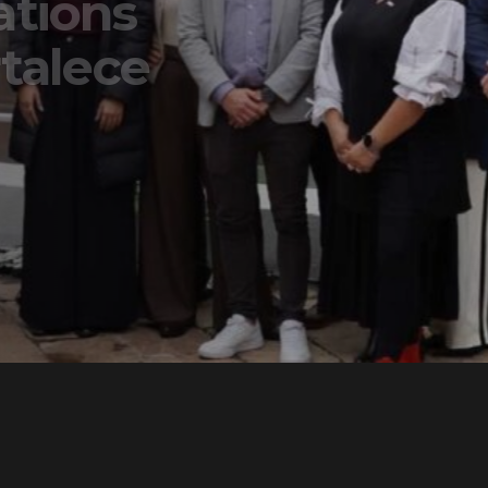
ons
lece