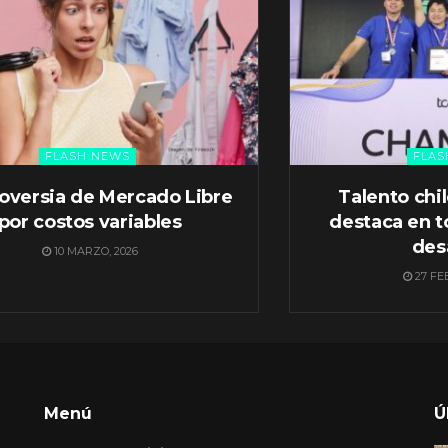
FLASH NEWS
FLAS
oversia de Mercado Libre
Talento chi
por costos variables
destaca en t
des
10 MARZO, 2026
27 FE
Menú
Ú