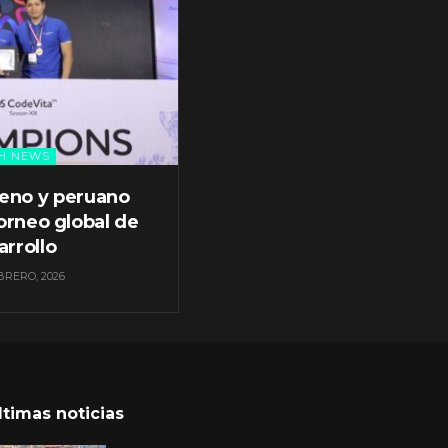
H NEWS
leno y peruano
orneo global de
arrollo
BRERO, 2026
ltimas noticias