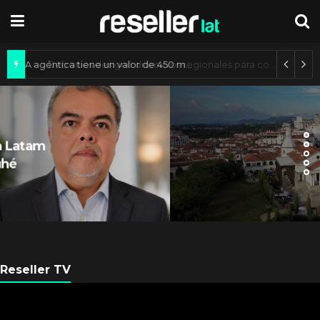
Mercado de IA agéntica tiene un valor de 450 mil millones de dólares
ES NOTICIA
Axis Communications y
Guatemala crean una ciudad
inteligente
Reseller TV