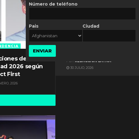
Número de teléfono
Pais
Ciudad
ES NOTICIA
Automatización de las
Pymes depende del
NDENCIA
ENVIAR
conocimiento
ciones de
POR
REDACCIÓN LATAM
dad 2026 según
30 JULIO, 2026
ct First
NERO, 2026