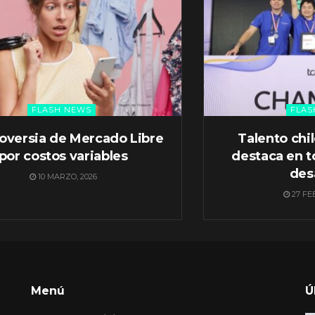
FLASH NEWS
FLAS
oversia de Mercado Libre
Talento chi
por costos variables
destaca en t
des
10 MARZO, 2026
27 FE
Menú
Ú