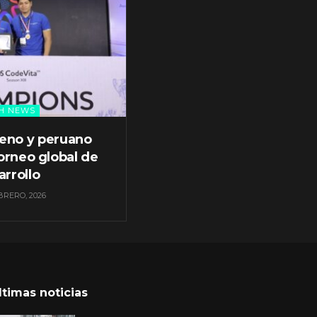
H NEWS
leno y peruano
orneo global de
arrollo
BRERO, 2026
ltimas noticias