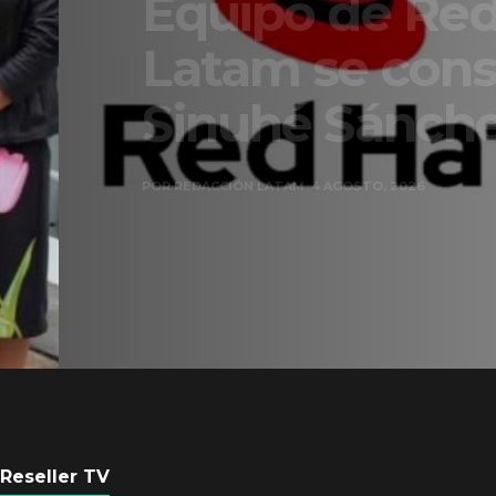
Equipo de Red Ha
Latam se consolid
Sinuhé Sánchez
POR
REDACCIÓN LATAM
4 AGOSTO, 2026
Reseller TV