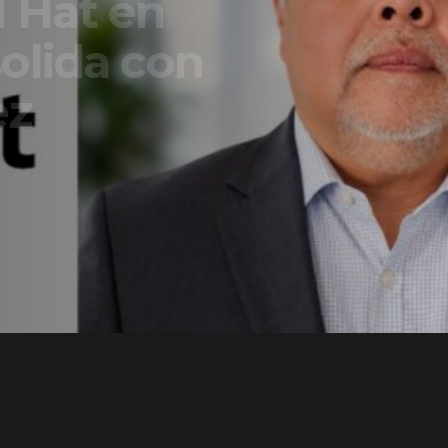
t en
a con