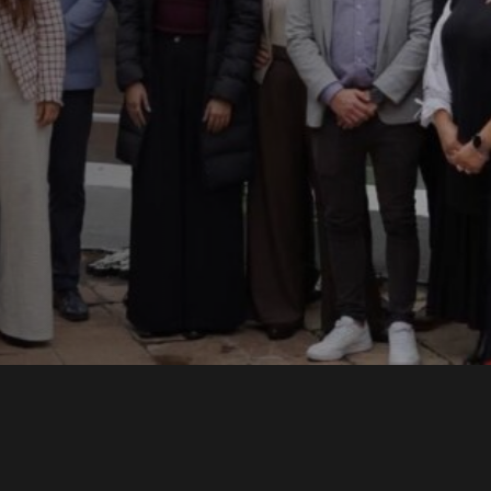
ons
lece