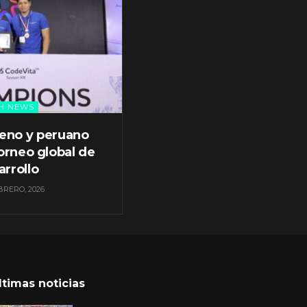
H NEWS
leno y peruano
orneo global de
arrollo
BRERO, 2026
ltimas noticias