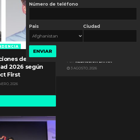
Número de teléfono
Pais
Ciudad
ES NOTICIA
Axis Communications y
Guatemala crean una
NDENCIA
ENVIAR
ciudad inteligente
ciones de
POR
REDACCIÓN LATAM
dad 2026 según
3 AGOSTO, 2026
ct First
NERO, 2026