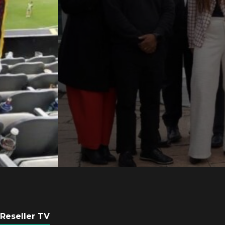
Axis Communicati
Argentina se forta
con nueva sede
POR
REDACCIÓN LATAM
6 AGOSTO, 2026
Reseller TV