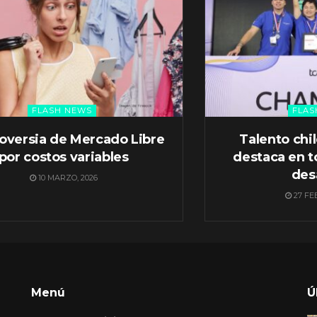
FLASH NEWS
FLAS
oversia de Mercado Libre
Talento chi
por costos variables
destaca en t
des
10 MARZO, 2026
27 FE
Menú
Ú