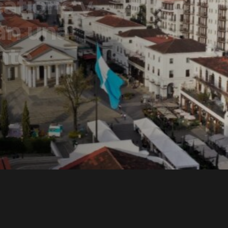
ons y
una