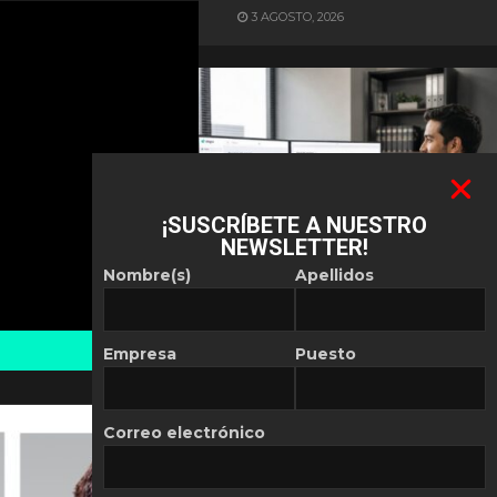
3 AGOSTO, 2026
¡SUSCRÍBETE A NUESTRO
NEWSLETTER!
ES NOTICIA
Nombre(s)
Apellidos
Automatización de las
Pymes depende del
conocimiento
Empresa
Puesto
POR
REDACCIÓN LATAM
30 JULIO, 2026
Correo electrónico