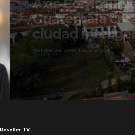
Axis Communicati
Guatemala crean 
ciudad inteligente
POR
REDACCIÓN LATAM
3 AGOSTO, 2026
Reseller TV