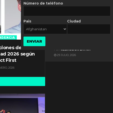
Número de teléfono
Pais
Ciudad
ES NOTICIA
Gestión documental en
Latinoamérica enfrenta
NDENCIA
ENVIAR
diversos desafíos
ciones de
POR
REDACCIÓN LATAM
dad 2026 según
29 JULIO, 2026
ct First
NERO, 2026