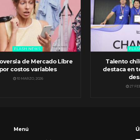
FLASH NEWS
FLAS
oversia de Mercado Libre
Talento chi
por costos variables
destaca en t
des
10 MARZO, 2026
27 FE
Menú
Ú