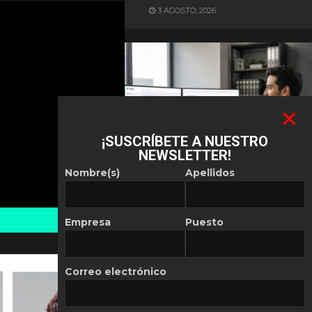
3 AGOSTO, 2026
¡SUSCRÍBETE A NUESTRO
NEWSLETTER!
ES NOTICIA
Nombre(s)
Apellidos
Automatización de las
Pymes depende del
conocimiento
Empresa
Puesto
POR
REDACCIÓN LATAM
30 JULIO, 2026
Correo electrónico