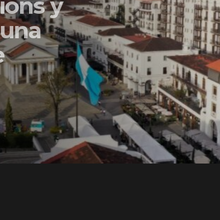
ons y
una