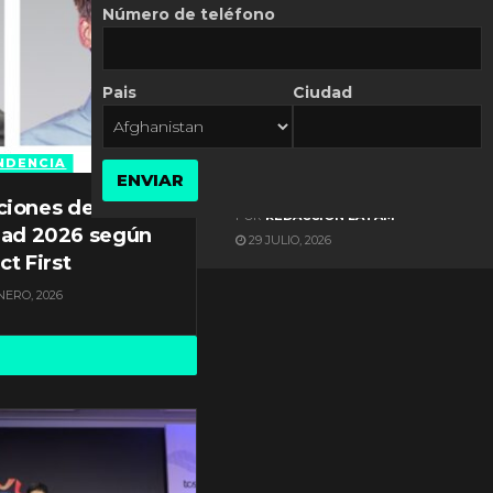
Número de teléfono
Pais
Ciudad
ES NOTICIA
Gestión documental en
Latinoamérica enfrenta
NDENCIA
ENVIAR
diversos desafíos
ciones de
POR
REDACCIÓN LATAM
dad 2026 según
29 JULIO, 2026
ct First
NERO, 2026