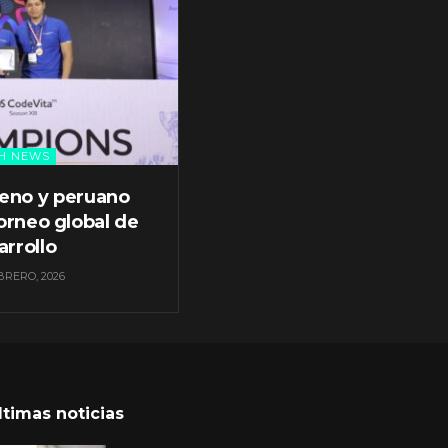
H NEWS
leno y peruano
orneo global de
arrollo
BRERO, 2026
ltimas noticias