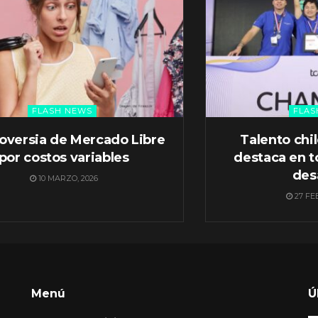
FLASH NEWS
FLAS
oversia de Mercado Libre
Talento chi
por costos variables
destaca en t
des
10 MARZO, 2026
27 FE
Menú
Ú