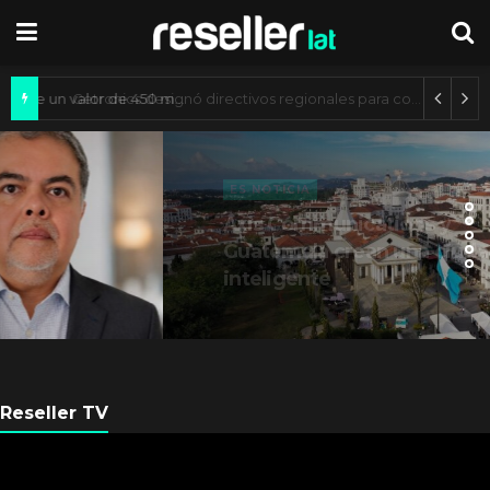
Mercado de IA agéntica tiene un valor de 450 mil millones de dólares
ES NOTICIA
Axis Communications y
Guatemala crean una ciudad
inteligente
Reseller TV