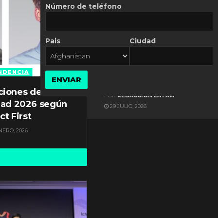
Número de teléfono
Pais
Ciudad
ES NOTICIA
Gestión documental en
Latinoamérica enfrenta
NDENCIA
ENVIAR
diversos desafíos
ciones de
POR
REDACCIÓN LATAM
dad 2026 según
29 JULIO, 2026
ct First
NERO, 2026