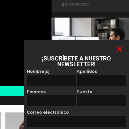
3 AGOSTO, 2026
¡SUSCRÍBETE A NUESTRO
NEWSLETTER!
ES NOTICIA
Nombre(s)
Apellidos
Automatización de las
Pymes depende del
conocimiento
Empresa
Puesto
POR
REDACCIÓN LATAM
30 JULIO, 2026
Correo electrónico