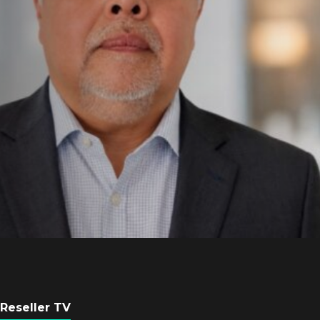
Axis Communicati
Guatemala crean 
ciudad inteligente
POR
REDACCIÓN LATAM
3 AGOSTO, 2026
Reseller TV