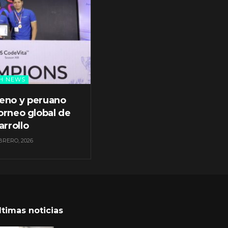
H NEWS
leno y peruano
orneo global de
arrollo
BRERO, 2026
ltimas noticias