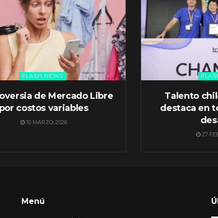
FLASH NEWS
FLAS
oversia de Mercado Libre
Talento chi
por costos variables
destaca en t
des
10 MARZO, 2026
27 FE
Menú
Ú