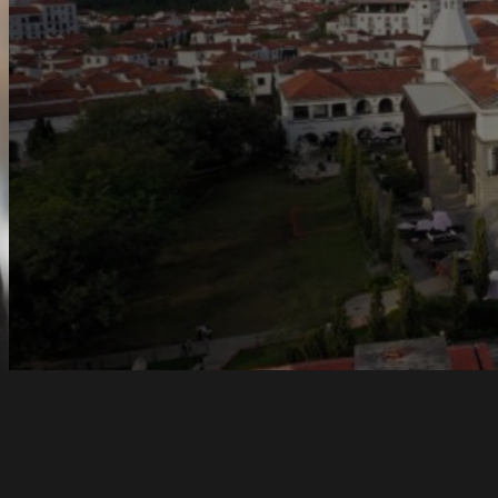
ons y
una