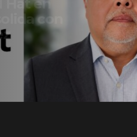
t en
a con