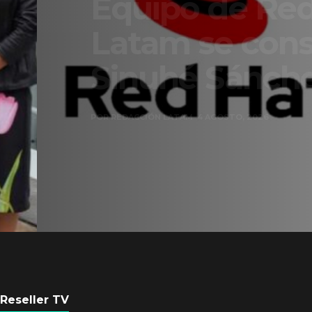
Equipo de Red Ha
Latam se consolid
Sinuhé Sánchez
POR
REDACCIÓN LATAM
4 AGOSTO, 2026
Reseller TV