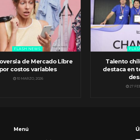
FLASH NEWS
FLAS
oversia de Mercado Libre
Talento chi
por costos variables
destaca en t
des
10 MARZO, 2026
27 FE
Menú
Ú