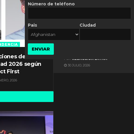
Número de teléfono
Pais
Ciudad
ES NOTICIA
Automatización de las
Pymes depende del
NDENCIA
ENVIAR
conocimiento
ciones de
POR
REDACCIÓN LATAM
dad 2026 según
30 JULIO, 2026
ct First
NERO, 2026