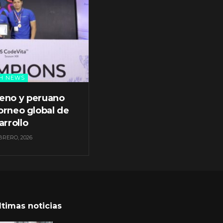
H NEWS
leno y peruano
orneo global de
arrollo
BRERO, 2026
ltimas noticias