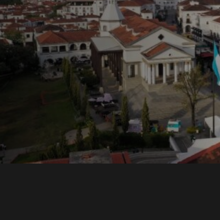
ons y
una