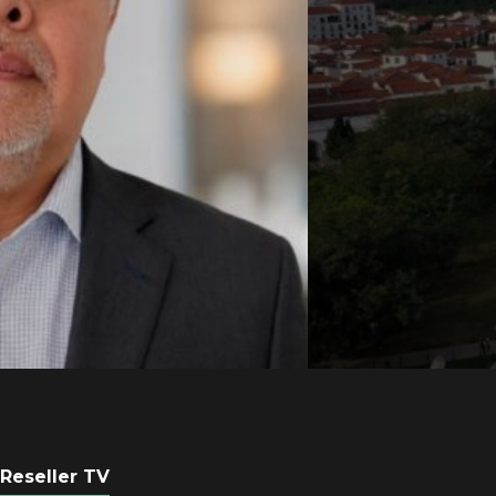
Axis Communicati
Guatemala crean 
ciudad inteligente
POR
REDACCIÓN LATAM
3 AGOSTO, 2026
Reseller TV