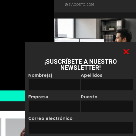
3 AGOSTO, 2026
¡SUSCRÍBETE A NUESTRO
NEWSLETTER!
ES NOTICIA
Nombre(s)
Apellidos
Automatización de las
Pymes depende del
conocimiento
Empresa
Puesto
POR
REDACCIÓN LATAM
30 JULIO, 2026
Correo electrónico