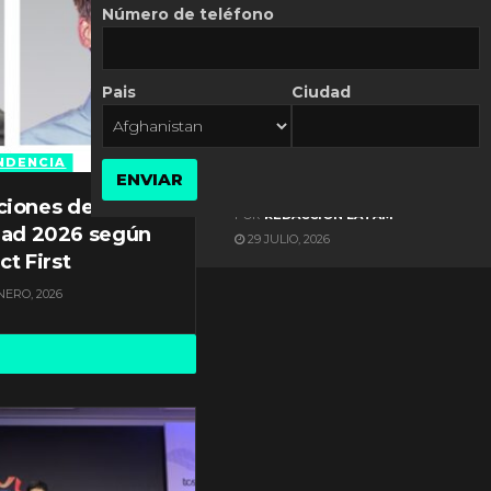
Número de teléfono
Pais
Ciudad
ES NOTICIA
Gestión documental en
Latinoamérica enfrenta
NDENCIA
ENVIAR
diversos desafíos
ciones de
POR
REDACCIÓN LATAM
dad 2026 según
29 JULIO, 2026
ct First
NERO, 2026