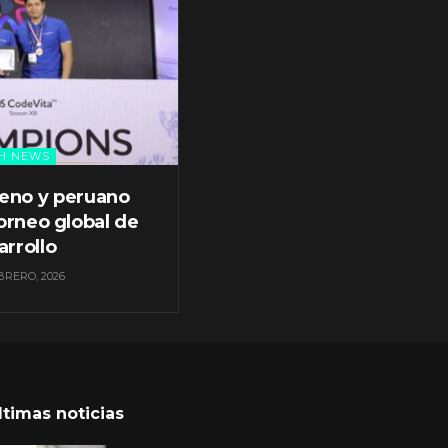
H NEWS
leno y peruano
orneo global de
arrollo
BRERO, 2026
ltimas noticias