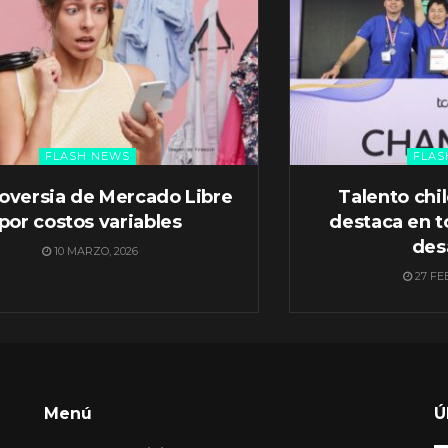
FLASH NEWS
FLAS
oversia de Mercado Libre
Talento chi
por costos variables
destaca en t
des
10 MARZO, 2026
27 FE
Menú
Ú