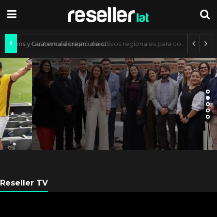
Axis Communications y Guatemala crean una ciudad inteligente
ARGENTINA
Axis Communications
Argentina se fortalece con
nueva sede
Reseller TV