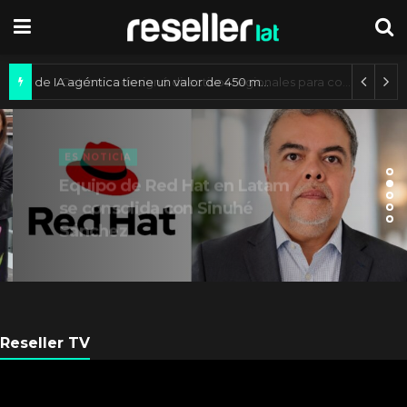
Mercado de IA agéntica tiene un valor de 450 mil millones de dólares
ES NOTICIA
Equipo de Red Hat en Latam
se consolida con Sinuhé
Sánchez
Reseller TV