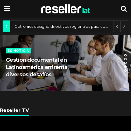
Mercado de IA agéntica tiene un valor de 450 mil millones de dólares
ES NOTICIA
Gestión documental en
Latinoamérica enfrenta
diversos desafíos
Reseller TV