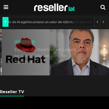
Mercado de IA agéntica tiene un valor de 450 mil millones de dólares
ES NOTICIA
Equipo de Red Hat en Latam
se consolida con Sinuhé
Sánchez
Reseller TV