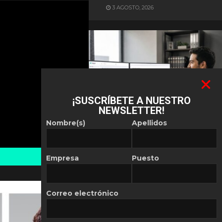
3 AGOSTO, 2026
¡SUSCRÍBETE A NUESTRO
NEWSLETTER!
ES NOTICIA
Nombre(s)
Apellidos
Automatización de las
Pymes depende del
conocimiento
Empresa
Puesto
POR
REDACCIÓN LATAM
30 JULIO, 2026
Correo electrónico