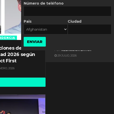
Número de teléfono
Pais
Ciudad
ES NOTICIA
Gestión documental en
Latinoamérica enfrenta
NDENCIA
ENVIAR
diversos desafíos
ciones de
POR
REDACCIÓN LATAM
dad 2026 según
29 JULIO, 2026
ct First
NERO, 2026