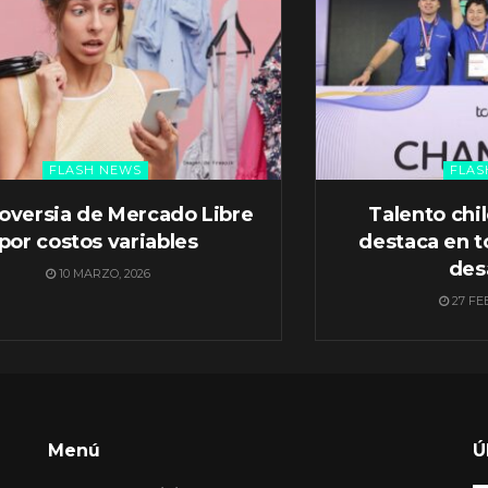
FLASH NEWS
FLAS
oversia de Mercado Libre
Talento chi
por costos variables
destaca en t
des
10 MARZO, 2026
27 FE
Menú
Ú