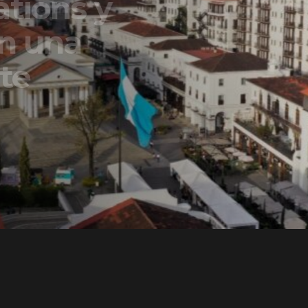
ons y
una