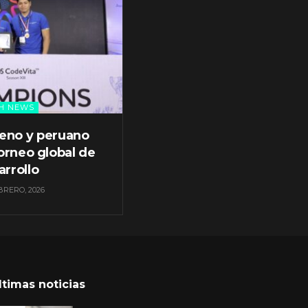
H NEWS
leno y peruano
orneo global de
arrollo
BRERO, 2026
ltimas noticias