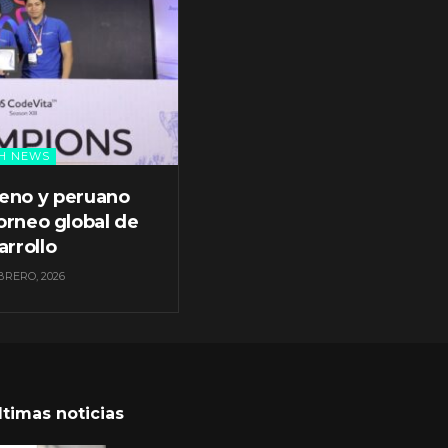
H NEWS
leno y peruano
orneo global de
arrollo
BRERO, 2026
ltimas noticias