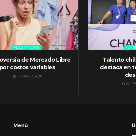
FLASH NEWS
FLAS
oversia de Mercado Libre
Talento chi
por costos variables
destaca en t
des
10 MARZO, 2026
27 FE
Menú
Ú