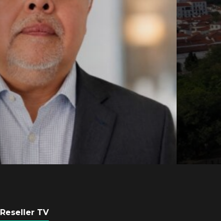
Axis Communicati
Guatemala crean 
ciudad inteligente
POR
REDACCIÓN LATAM
3 AGOSTO, 2026
Reseller TV