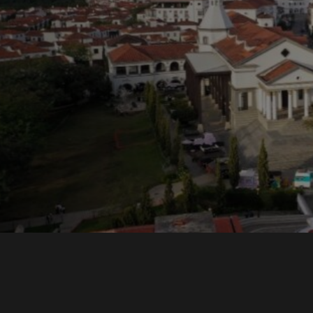
ons y
una