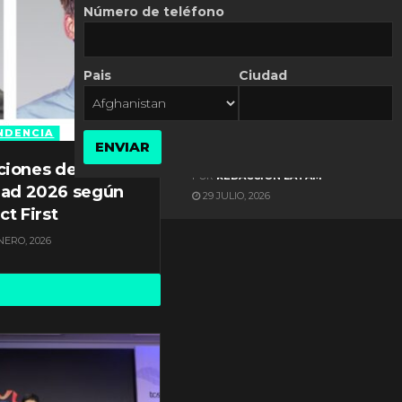
Número de teléfono
Pais
Ciudad
ES NOTICIA
Gestión documental en
Latinoamérica enfrenta
NDENCIA
ENVIAR
diversos desafíos
ciones de
POR
REDACCIÓN LATAM
dad 2026 según
29 JULIO, 2026
ct First
NERO, 2026