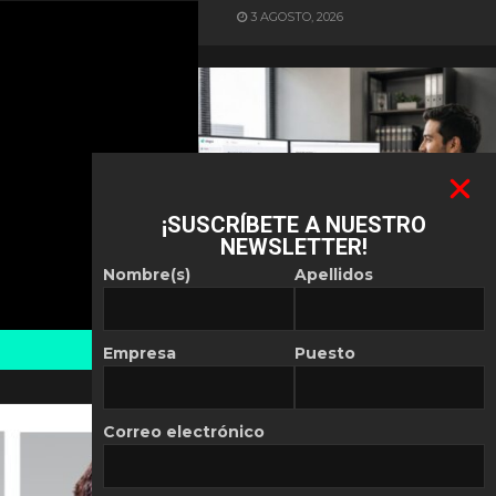
3 AGOSTO, 2026
¡SUSCRÍBETE A NUESTRO
NEWSLETTER!
ES NOTICIA
Nombre(s)
Apellidos
Automatización de las
Pymes depende del
conocimiento
Empresa
Puesto
POR
REDACCIÓN LATAM
30 JULIO, 2026
Correo electrónico