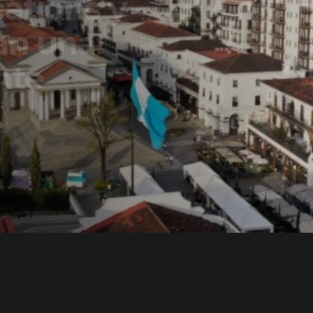
ons y
una