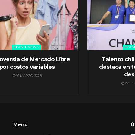
FLASH NEWS
FLAS
oversia de Mercado Libre
Talento chi
por costos variables
destaca en t
des
10 MARZO, 2026
27 FE
Menú
Ú