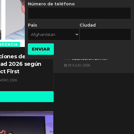
Número de teléfono
Pais
Ciudad
ES NOTICIA
Gestión documental en
Latinoamérica enfrenta
NDENCIA
ENVIAR
diversos desafíos
ciones de
POR
REDACCIÓN LATAM
dad 2026 según
29 JULIO, 2026
ct First
NERO, 2026