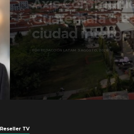
Axis Communicati
Guatemala crean 
ciudad inteligente
POR
REDACCIÓN LATAM
3 AGOSTO, 2026
Reseller TV