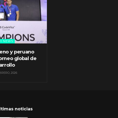
H NEWS
leno y peruano
orneo global de
arrollo
BRERO, 2026
ltimas noticias