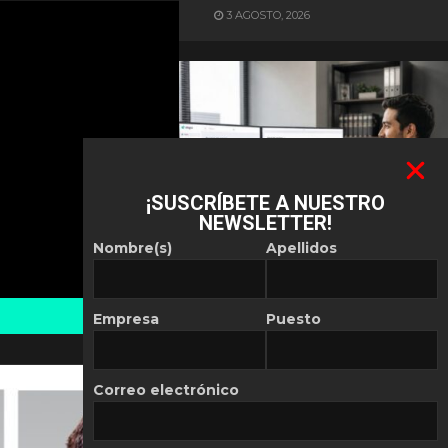
3 AGOSTO, 2026
¡SUSCRÍBETE A NUESTRO
NEWSLETTER!
ES NOTICIA
Nombre(s)
Apellidos
Automatización de las
Pymes depende del
conocimiento
Empresa
Puesto
POR
REDACCIÓN LATAM
30 JULIO, 2026
Correo electrónico