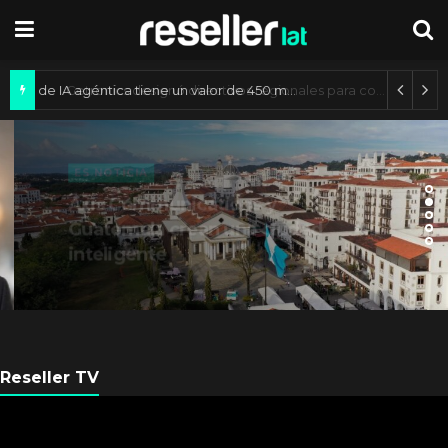
Mercado de IA agéntica tiene un valor de 450 mil millones de dólares
ES NOTICIA
Axis Communications y
Guatemala crean una ciudad
inteligente
Reseller TV