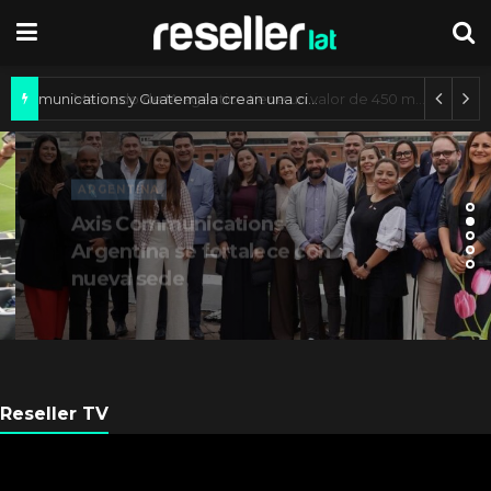
Axis Communications y Guatemala crean una ciudad inteligente
ARGENTINA
Axis Communications
Argentina se fortalece con
nueva sede
Reseller TV