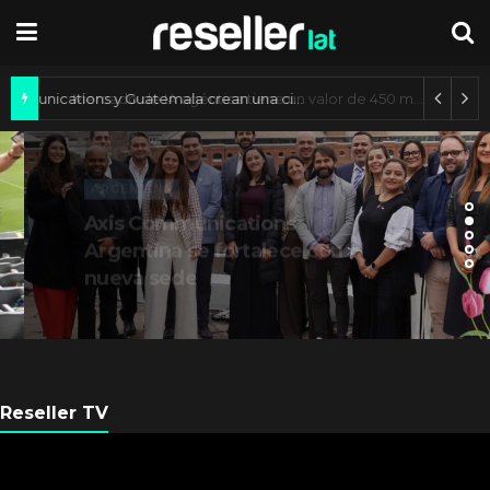
Axis Communications y Guatemala crean una ciudad inteligente
ARGENTINA
Axis Communications
Argentina se fortalece con
nueva sede
Reseller TV