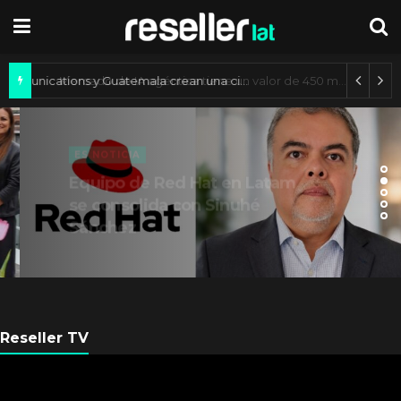
Axis Communications y Guatemala crean una ciudad inteligente
ES NOTICIA
Equipo de Red Hat en Latam
se consolida con Sinuhé
Sánchez
Reseller TV