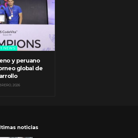
H NEWS
leno y peruano
orneo global de
arrollo
BRERO, 2026
ltimas noticias