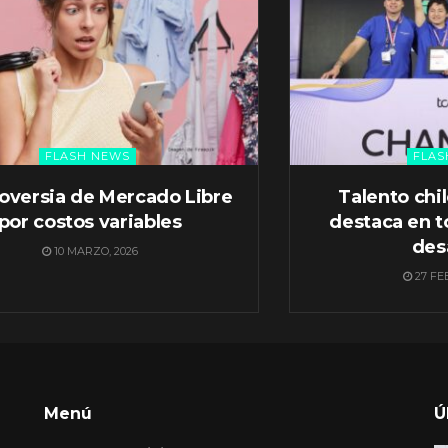
FLASH NEWS
FLAS
oversia de Mercado Libre
Talento chi
por costos variables
destaca en t
des
10 MARZO, 2026
27 FE
Menú
Ú