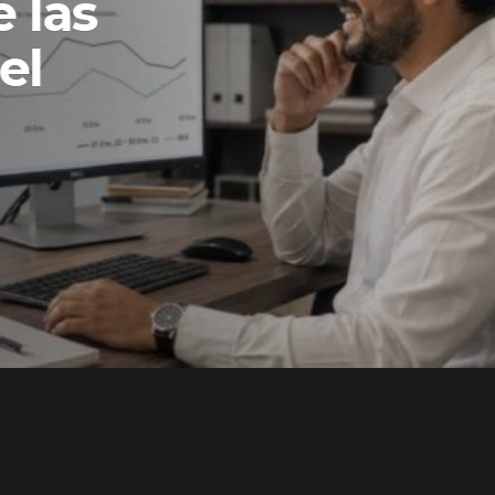
 las
el