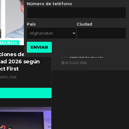
Número de teléfono
Pais
Ciudad
ES NOTICIA
Automatización de las
Pymes depende del
NDENCIA
ENVIAR
conocimiento
ciones de
POR
REDACCIÓN LATAM
dad 2026 según
30 JULIO, 2026
ct First
NERO, 2026