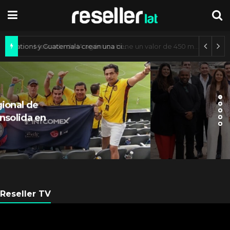
Axis Communications y Guatemala crean una ciudad inteligente
ARGENTINA
Axis Communications
Argentina se fortalece con
nueva sede
Reseller TV