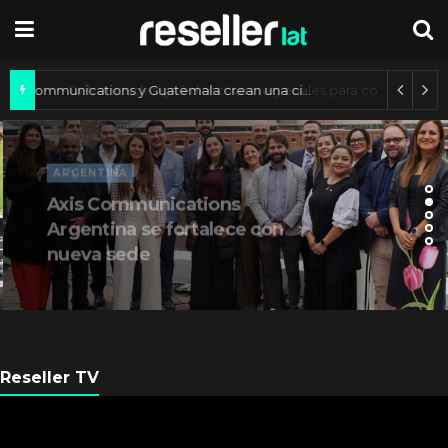
Axis Communications y Guatemala crean una ciudad inteligente
ARGENTINA
Axis Communications
Argentina se fortalece con
nueva sede
Reseller TV