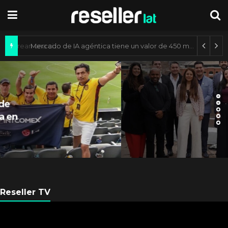
Axis Communications y Guatemala crean una ciudad inteligente
ARGENTINA
Axis Communications
Argentina se fortalece con
nueva sede
Reseller TV