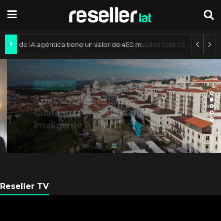
Mercado de IA agéntica tiene un valor de 450 mil millones de dólares
ES NOTICIA
Axis Communications y
Guatemala crean una ciudad
inteligente
Reseller TV