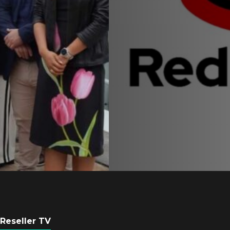
Equipo de Red Ha
Latam se consolid
Sinuhé Sánchez
POR
REDACCIÓN LATAM
4 AGOSTO, 2026
Reseller TV