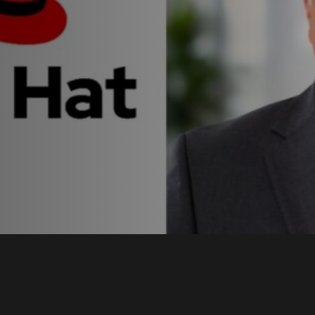
t en
a con