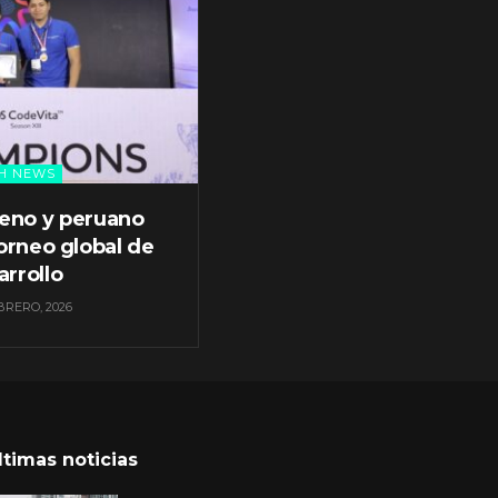
H NEWS
leno y peruano
orneo global de
arrollo
BRERO, 2026
ltimas noticias