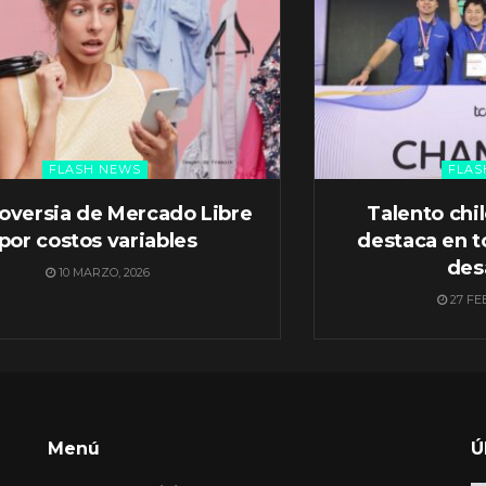
FLASH NEWS
FLAS
oversia de Mercado Libre
Talento chi
por costos variables
destaca en t
des
10 MARZO, 2026
27 FE
Menú
Ú