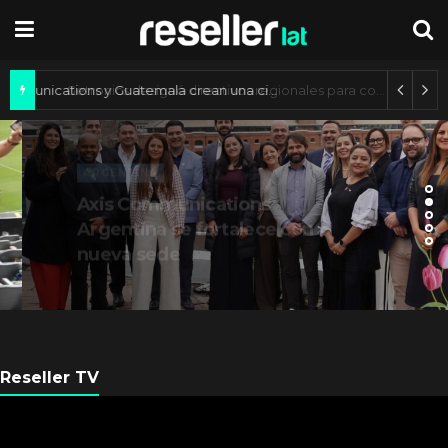
Axis Communications y Guatemala crean una ciudad inteligente
ARGENTINA
Axis Communications
Argentina se fortalece con
nueva sede
Reseller TV