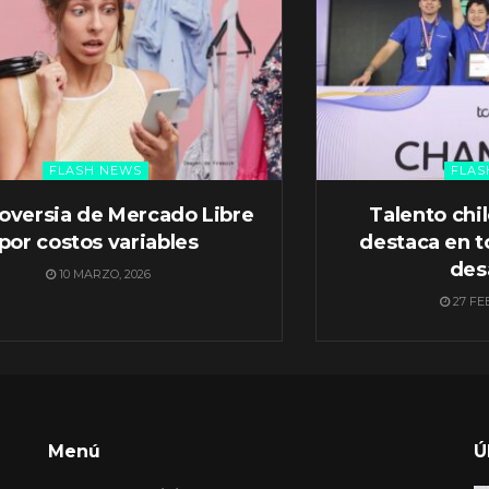
FLASH NEWS
FLAS
oversia de Mercado Libre
Talento chi
por costos variables
destaca en t
des
10 MARZO, 2026
27 FE
Menú
Ú