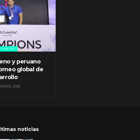
H NEWS
leno y peruano
orneo global de
arrollo
BRERO, 2026
ltimas noticias