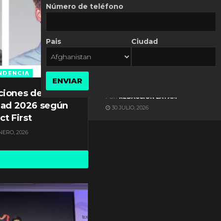
Número de teléfono
Pais
Ciudad
ES NOTICIA
Automatización de las
Pymes depende del
NDENCIA
ENVIAR
conocimiento
ciones de
POR
REDACCIÓN LATAM
dad 2026 según
30 JULIO, 2026
ct First
NERO, 2026