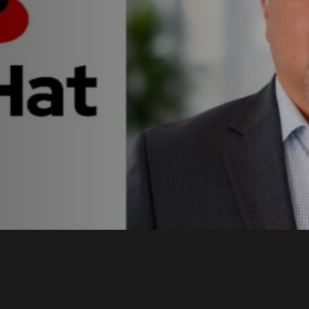
t en
a con