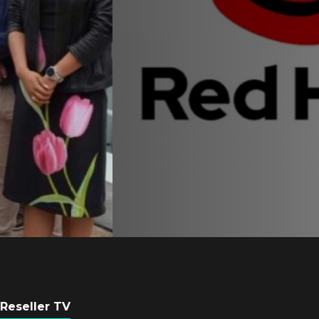
Equipo de Red Ha
Latam se consolid
Sinuhé Sánchez
POR
REDACCIÓN LATAM
4 AGOSTO, 2026
Reseller TV