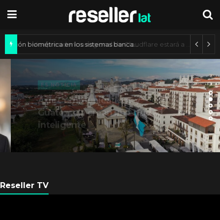
Autenticación biométrica en los sistemas bancarios de América Latina
ES NOTICIA
Axis Communications y
Guatemala crean una ciudad
inteligente
Reseller TV