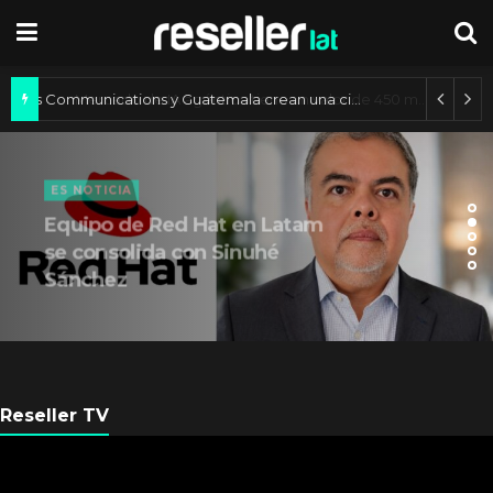
Axis Communications y Guatemala crean una ciudad inteligente
ES NOTICIA
Equipo de Red Hat en Latam
se consolida con Sinuhé
Sánchez
Reseller TV