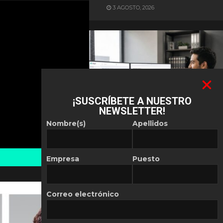
3 AGOSTO, 2026
¡SUSCRÍBETE A NUESTRO
NEWSLETTER!
ES NOTICIA
Nombre(s)
Apellidos
Automatización de las
Pymes depende del
conocimiento
Empresa
Puesto
POR
REDACCIÓN LATAM
30 JULIO, 2026
Correo electrónico