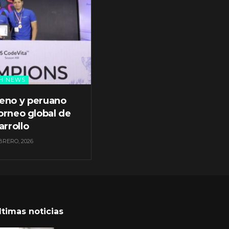
H NEWS
leno y peruano
orneo global de
arrollo
BRERO, 2026
ltimas noticias