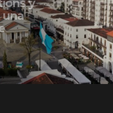
ons y
una