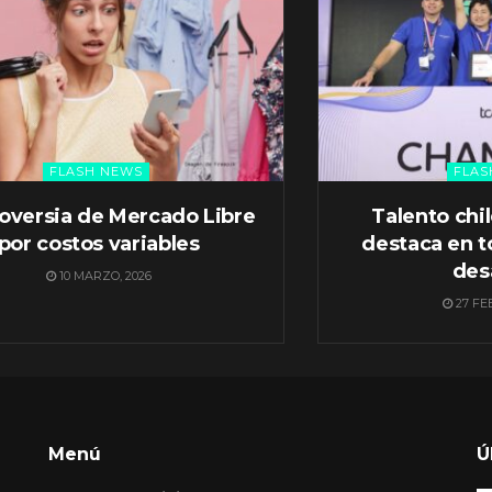
FLASH NEWS
FLAS
oversia de Mercado Libre
Talento chi
por costos variables
destaca en t
des
10 MARZO, 2026
27 FE
Menú
Ú