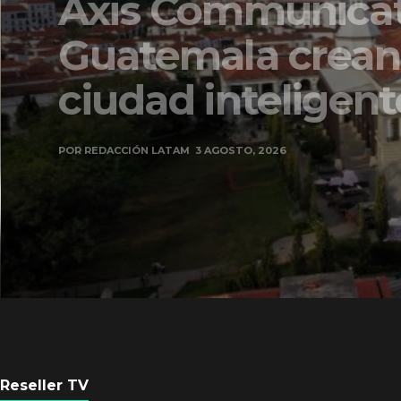
Axis Communicati
Guatemala crean 
ciudad inteligente
POR
REDACCIÓN LATAM
3 AGOSTO, 2026
Reseller TV