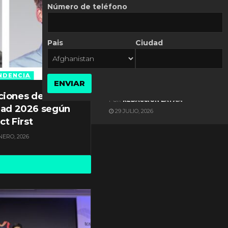
Número de teléfono
Pais
Ciudad
ES NOTICIA
Gestión documental en
Latinoamérica enfrenta
NDENCIA
ENVIAR
diversos desafíos
ciones de
POR
REDACCIÓN LATAM
dad 2026 según
29 JULIO, 2026
ct First
NERO, 2026